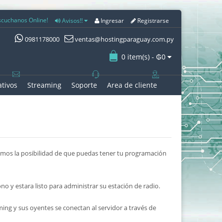
cuchanos Online!
Avisos!!
Ingresar
Registrarse
0981178000
ventas@hostingparaguay.com.py
0 item(s) - ₲0
tivos
Streaming
Soporte
Area de cliente
amos la posibilidad de que puedas tener tu programación
o y estara listo para administrar su estación de radio.
ming y sus oyentes se conectan al servidor a través de