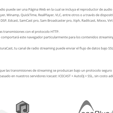
adio puede ser una Página Web en la cual se incluya el reproductor de aud
, Winamp, QuickTime, RealPlayer, VLC, entre otros o a través de dispositiv
DSP, Edcast, SamCast pro, Sam Broadcaster pro, Xiph, Raditcast, Mixxx, Virtu
as transmisiones con el protocolo HTTP.
 comportará este navegador particularmente para los contenidos streamin
Cast, tu canal de radio streaming puede enviar el flujo de datos bajo SSL,
que las transmisiones de streaming se produzcan bajo un protocolo seguro 
 basado en nuestros servidores Icecast: ICECAST + AutoDj + SSL, sin costo adi