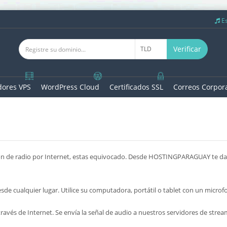
Es
Verificar
dores VPS
WordPress Cloud
Certificados SSL
Correos Corpora
ación de radio por Internet, estas equivocado. Desde HOSTINGPARAGUAY te d
PLAY
STOP
CERRAR
de cualquier lugar. Utilice su computadora, portátil o tablet con un microfon
través de Internet. Se envía la señal de audio a nuestros servidores de strea