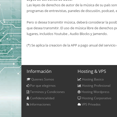
Las leyes de derechos de autor de la música de su país son
programas de entrevistas, paneles de discusión, podcast, 
Pero si desea transmitir música, deberá considerar la posibi
que desea transmitir. El uso de música libre de derechos 
lugares, incluidos Youtube , Audio Blocks y Jamendo.
(*) Se aplica la creacion de la APP a pago anual del servici
Información
Hosting & VPS
Quienes Somos
Hosting Basico
Por que elegirnos
Hosting Profesional
Terminos y Condiciones
Hosting Wordpress
Confidencialidad
Hosting Corporativo
Informaciones
VPS Privados