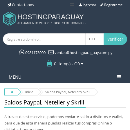
Contactanos
Ingresar
Registrarse
HOSTINGPARAGUAY
ALOJAMIENTO WEB Y REGISTRO DE DOMINIOS
Verificar
0981178000
ventas@hostingparaguay.com.py
0 item(s) - ₲0
MENU
PLAY
STOP
CERRAR
Inicio
Saldos Paypal, Neteller y Skrill
Saldos Paypal, Neteller y Skrill
A travez de este servicio, podemos enviarte saldo a distintos e-wallet,
para que de esta manera puedas realizar tus compras Online o
distintas transacciones.