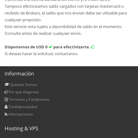
Tampoco efectivizamos saldo cargados con tarjetas mastercard o
recibido de Brokers, el saldo que nos envian debe ser utlizable para
cualquier proposito.
Este servicio esta sujeto a diponibilidad de saldo en el momento.
Consulte antes de realizar cualquier envio.
Disponemos de
USD 0
para efectivizarte.
Si deseas hacer la solicitud, contactanos.
Información
Quienes Somos
Por que elegirnos
Terminos y Condiciones
Confidencialidad
Informaciones
Hosting & VPS